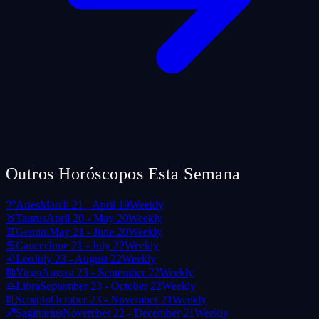
Outros Horóscopos Esta Semana
♈
Aries
March 21 - April 19
Weekly
♉
Taurus
April 20 - May 20
Weekly
♊
Gemini
May 21 - June 20
Weekly
♋
Cancer
June 21 - July 22
Weekly
♌
Leo
July 23 - August 22
Weekly
♍
Virgo
August 23 - September 22
Weekly
♎
Libra
September 23 - October 22
Weekly
♏
Scorpio
October 23 - November 21
Weekly
♐
Sagittarius
November 22 - December 21
Weekly