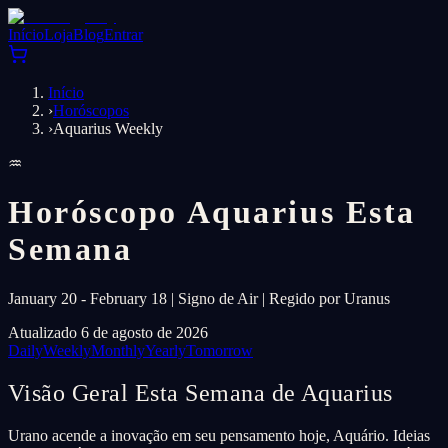
Início
Loja
Blog
Entrar
Início
›
Horóscopos
›
Aquarius Weekly
♒
Horóscopo Aquarius Esta
Semana
January 20 - February 18 | Signo de Air | Regido por Uranus
Atualizado 6 de agosto de 2026
Daily
Weekly
Monthly
Yearly
Tomorrow
Visão Geral Esta Semana de Aquarius
Urano acende a inovação em seu pensamento hoje, Aquário. Ideias