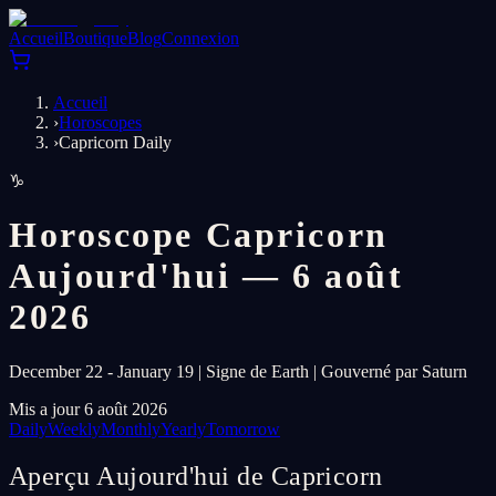
Accueil
Boutique
Blog
Connexion
Accueil
›
Horoscopes
›
Capricorn Daily
♑
Horoscope Capricorn
Aujourd'hui — 6 août
2026
December 22 - January 19 | Signe de Earth | Gouverné par Saturn
Mis a jour 6 août 2026
Daily
Weekly
Monthly
Yearly
Tomorrow
Aperçu Aujourd'hui de Capricorn