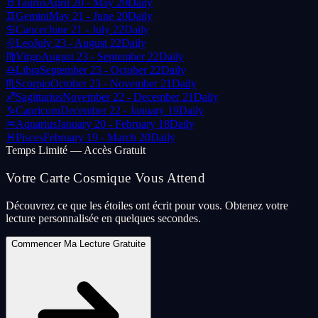
♉
Taurus
April 20 - May 20
Daily
♊
Gemini
May 21 - June 20
Daily
♋
Cancer
June 21 - July 22
Daily
♌
Leo
July 23 - August 22
Daily
♍
Virgo
August 23 - September 22
Daily
♎
Libra
September 23 - October 22
Daily
♏
Scorpio
October 23 - November 21
Daily
♐
Sagittarius
November 22 - December 21
Daily
♑
Capricorn
December 22 - January 19
Daily
♒
Aquarius
January 20 - February 18
Daily
♓
Pisces
February 19 - March 20
Daily
Temps Limité — Accès Gratuit
Votre Carte Cosmique Vous Attend
Découvrez ce que les étoiles ont écrit pour vous. Obtenez votre
lecture personnalisée en quelques secondes.
Commencer Ma Lecture Gratuite