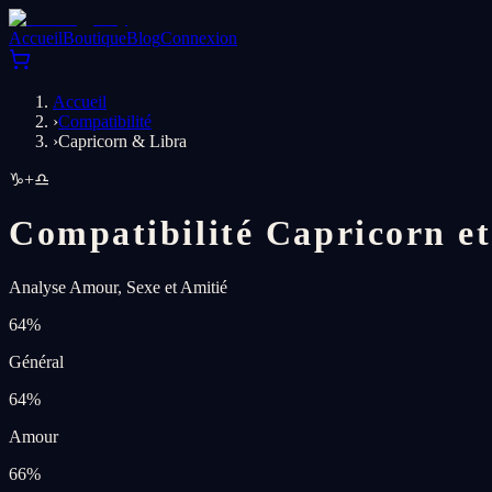
Accueil
Boutique
Blog
Connexion
Accueil
›
Compatibilité
›
Capricorn & Libra
♑
+
♎
Compatibilité Capricorn et
Analyse Amour, Sexe et Amitié
64
%
Général
64
%
Amour
66
%