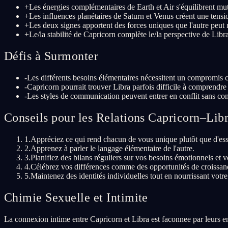
+
Les énergies complémentaires de Earth et Air s'équilibrent mu
+
Les influences planétaires de Saturn et Venus créent une tens
+
Les deux signes apportent des forces uniques que l'autre peu
+
Le/la stabilité de Capricorn complète le/la perspective de Libr
Défis à Surmonter
-
Les différents besoins élémentaires nécessitent un compromis 
-
Capricorn pourrait trouver Libra parfois difficile à comprendre
-
Les styles de communication peuvent entrer en conflit sans con
Conseils pour les Relations Capricorn–Lib
1
.
Appréciez ce qui rend chacun de vous unique plutôt que d'ess
2
.
Apprenez à parler le langage élémentaire de l'autre.
3
.
Planifiez des bilans réguliers sur vos besoins émotionnels et vo
4
.
Célébrez vos différences comme des opportunités de croissance
5
.
Maintenez des identités individuelles tout en nourrissant votre
Chimie Sexuelle et Intimite
La connexion intime entre Capricorn et Libra est faconnee par leurs en