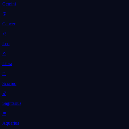
Gemini
♋
Cancer
♌
Leo
♎
Libra
♏
Scorpio
♐
Sagittarius
♒
Aquarius