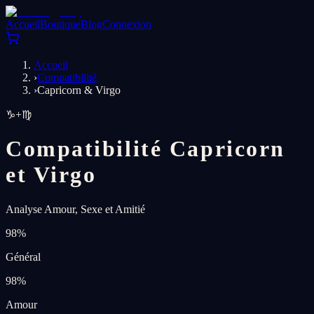
Accueil
Boutique
Blog
Connexion
Accueil
›
Compatibilité
›
Capricorn & Virgo
♑
+
♍
Compatibilité Capricorn
et Virgo
Analyse Amour, Sexe et Amitié
98
%
Général
98
%
Amour