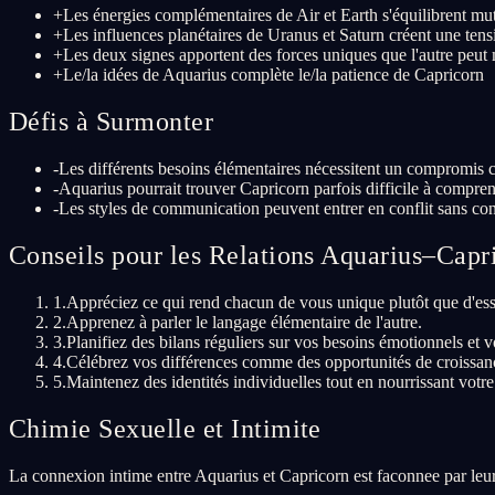
+
Les énergies complémentaires de Air et Earth s'équilibrent mu
+
Les influences planétaires de Uranus et Saturn créent une ten
+
Les deux signes apportent des forces uniques que l'autre peu
+
Le/la idées de Aquarius complète le/la patience de Capricorn
Défis à Surmonter
-
Les différents besoins élémentaires nécessitent un compromis 
-
Aquarius pourrait trouver Capricorn parfois difficile à compre
-
Les styles de communication peuvent entrer en conflit sans con
Conseils pour les Relations Aquarius–Capr
1
.
Appréciez ce qui rend chacun de vous unique plutôt que d'ess
2
.
Apprenez à parler le langage élémentaire de l'autre.
3
.
Planifiez des bilans réguliers sur vos besoins émotionnels et vo
4
.
Célébrez vos différences comme des opportunités de croissance
5
.
Maintenez des identités individuelles tout en nourrissant votre
Chimie Sexuelle et Intimite
La connexion intime entre Aquarius et Capricorn est faconnee par leurs