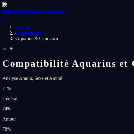
Accueil
Boutique
Blog
Connexion
Accueil
›
Compatibilité
›
Aquarius & Capricorn
♒
+
♑
Compatibilité Aquarius et
Analyse Amour, Sexe et Amitié
71
%
Général
74
%
Amour
78
%