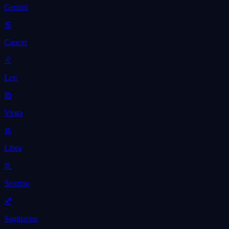
Gemini
♋
Cancer
♌
Leo
♍
Virgo
♎
Libra
♏
Scorpio
♐
Sagittarius