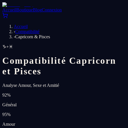
Accueil
Boutique
Blog
Connexion
Accueil
›
Compatibilité
›
Capricorn & Pisces
♑
+
♓
Compatibilité Capricorn
et Pisces
Analyse Amour, Sexe et Amitié
92
%
Général
95
%
Amour