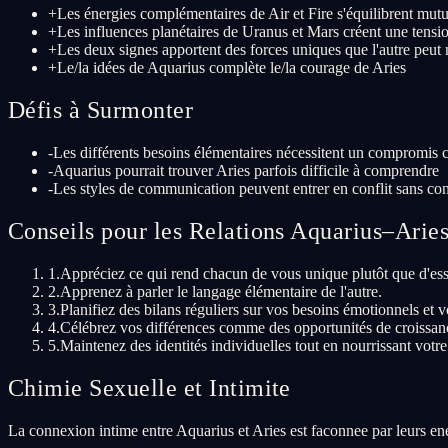
+
Les énergies complémentaires de Air et Fire s'équilibrent mut
+
Les influences planétaires de Uranus et Mars créent une tensi
+
Les deux signes apportent des forces uniques que l'autre peu
+
Le/la idées de Aquarius complète le/la courage de Aries
Défis à Surmonter
-
Les différents besoins élémentaires nécessitent un compromis 
-
Aquarius pourrait trouver Aries parfois difficile à comprendre
-
Les styles de communication peuvent entrer en conflit sans con
Conseils pour les Relations Aquarius–Arie
1
.
Appréciez ce qui rend chacun de vous unique plutôt que d'ess
2
.
Apprenez à parler le langage élémentaire de l'autre.
3
.
Planifiez des bilans réguliers sur vos besoins émotionnels et vo
4
.
Célébrez vos différences comme des opportunités de croissance
5
.
Maintenez des identités individuelles tout en nourrissant votre
Chimie Sexuelle et Intimite
La connexion intime entre Aquarius et Aries est faconnee par leurs ene