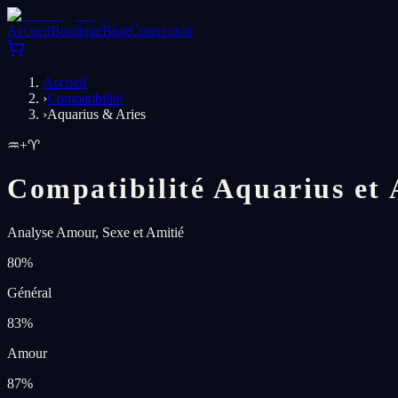
Accueil
Boutique
Blog
Connexion
Accueil
›
Compatibilité
›
Aquarius & Aries
♒
+
♈
Compatibilité Aquarius et 
Analyse Amour, Sexe et Amitié
80
%
Général
83
%
Amour
87
%