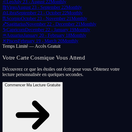
♌
Leo
July 23 - August 22
Monthly
♍
Virgo
August 23 - September 22
Monthly
♎
Libra
September 23 - October 22
Monthly
♏
Scorpio
October 23 - November 21
Monthly
♐
Sagittarius
November 22 - December 21
Monthly
♑
Capricorn
December 22 - January 19
Monthly
♒
Aquarius
January 20 - February 18
Monthly
♓
Pisces
February 19 - March 20
Monthly
Temps Limité — Accès Gratuit
Votre Carte Cosmique Vous Attend
Découvrez ce que les étoiles ont écrit pour vous. Obtenez votre
lecture personnalisée en quelques secondes.
Commencer Ma Lecture Gratuite