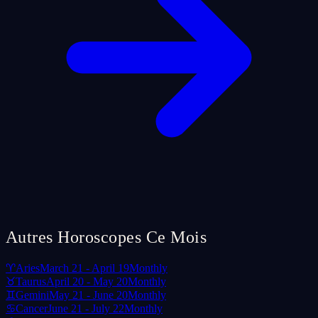
Autres Horoscopes Ce Mois
♈
Aries
March 21 - April 19
Monthly
♉
Taurus
April 20 - May 20
Monthly
♊
Gemini
May 21 - June 20
Monthly
♋
Cancer
June 21 - July 22
Monthly