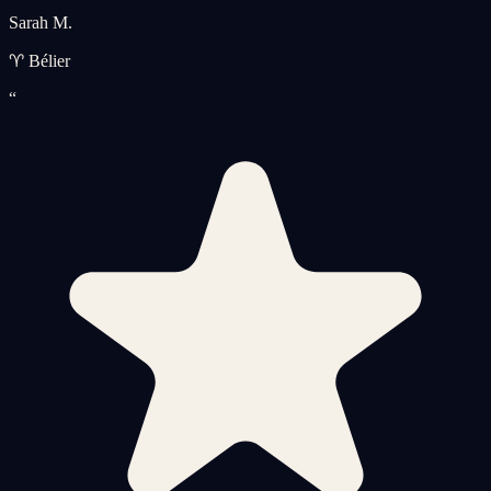
Sarah M.
♈ Bélier
“