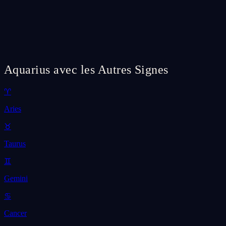
Aquarius avec les Autres Signes
♈
Aries
♉
Taurus
♊
Gemini
♋
Cancer