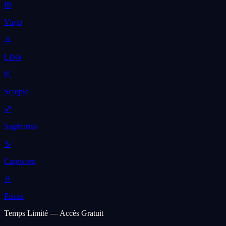
♍
Virgo
♎
Libra
♏
Scorpio
♐
Sagittarius
♑
Capricorn
♓
Pisces
Temps Limité — Accès Gratuit