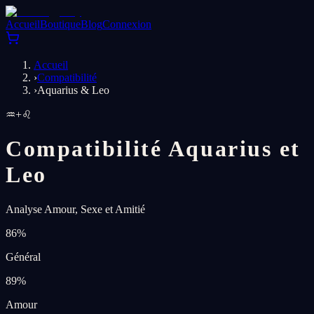
Accueil
Boutique
Blog
Connexion
Accueil
›
Compatibilité
›
Aquarius & Leo
♒
+
♌
Compatibilité Aquarius et
Leo
Analyse Amour, Sexe et Amitié
86
%
Général
89
%
Amour