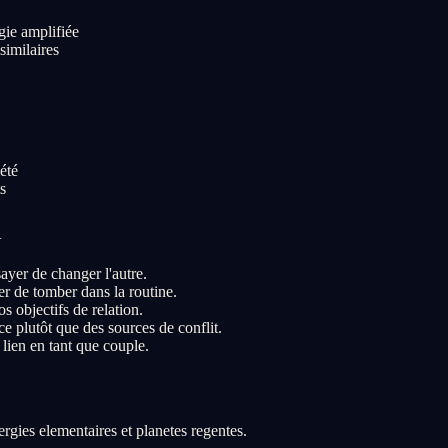
gie amplifiée
similaires
iété
s
a
ayer de changer l'autre.
er de tomber dans la routine.
s objectifs de relation.
 plutôt que des sources de conflit.
 lien en tant que couple.
rgies elementaires et planetes regentes.