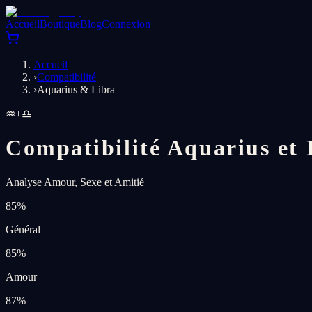
Accueil
Boutique
Blog
Connexion
Accueil
›
Compatibilité
›
Aquarius & Libra
♒
+
♎
Compatibilité Aquarius et 
Analyse Amour, Sexe et Amitié
85
%
Général
85
%
Amour
87
%