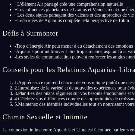
+
L'élément Air partagé crée une compréhension naturelle
+
Les influences planétaires de Uranus et Venus créent une éner
+
Les deux signes partagent des valeurs et des approches de vie 
+
Le/la idées de Aquarius complète le/la perspective de Libra
Défis à Surmonter
-
Trop d'énergie Air peut mener à au détachement des émotions
-
Aquarius pourrait trouver Libra trop similaire, aspirant à la var
-
Les styles de communication peuvent renforcer les angles mort
Conseils pour les Relations Aquarius–Libr
1
.
Appréciez ce qui rend chacun de vous unique plutôt que d'ess
2
.
Introduisez de la variété et de nouvelles expériences pour évit
3
.
Planifiez des bilans réguliers sur vos besoins émotionnels et vo
4
.
Célébrez vos différences comme des opportunités de croissance
5
.
Maintenez des identités individuelles tout en nourrissant votre
Chimie Sexuelle et Intimite
La connexion intime entre Aquarius et Libra est faconnee par leurs ene