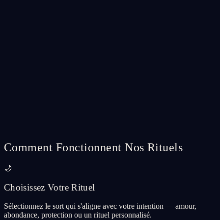
Marry Me Spell Ritual
A deep commitment ritual to bring marriage energy into your
relationship.
CA$56.99
Add
Spell Ritual
🍯
Sweetener Spell Ritual
Sweeten someone's feelings toward you — soften hearts and invite
warmth.
CA$56.99
Add
Comment Fonctionnent Nos Rituels
🌙
Choisissez Votre Rituel
Sélectionnez le sort qui s'aligne avec votre intention — amour,
abondance, protection ou un rituel personnalisé.