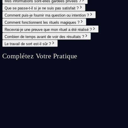
Mes informations sont-elles gardées privées ?
Que se passe-t-il si je ne suis pas satisfait ?
Comment puis-je fournir ma question ou intention ?
Comment fonctionnent les rituels magiques ?
Recevrai-je une preuve que mon rituel a été réalisé ?
Combien de temps avant de voir des résultats ?
Le travail de sort est-il sûr ?
Complétez Votre Pratique
Spell Ritual
⭐
Custom Spell Ritual
A fully bespoke spell ritual crafted specifically for your unique
situation.
CA$65.99
Add