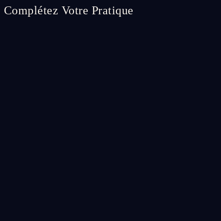
Complétez Votre Pratique
Spell Ritual
⭐
Custom Spell Ritual
A fully bespoke spell ritual crafted specifically for your unique
situation.
CA$65.99
Add
Spell Ritual
♡
Return to Me Spell Ritual
A powerful ritual to draw a specific person back into your life.
CA$56.99
Add
Spell Ritual
🔥