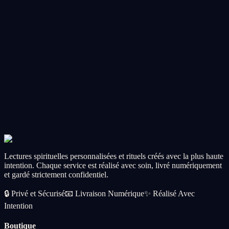
Obsession Spell Ritual
Intensify someone's thoughts and feelings toward you.
CA$56.99
Add
Most Popular
Spell Ritual
💚
Abundance Spell Ritual
Open the floodgates of prosperity, wealth, and opportunity.
CA$56.99
Add
Lectures spirituelles personnalisées et rituels créés avec la plus haute
intention. Chaque service est réalisé avec soin, livré numériquement
et gardé strictement confidentiel.
🔒
Privé et Sécurisé
📧
Livraison Numérique
✨
Réalisé Avec
Intention
Boutique