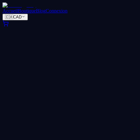
Accueil
Boutique
Blog
Connexion
🇨🇦
CAD