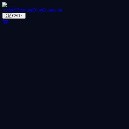
Accueil
Boutique
Blog
Connexion
🇨🇦
CAD