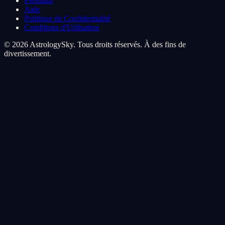
Premium
Aide
Politique de Confidentialité
Conditions d'Utilisation
© 2026 AstrologySky. Tous droits réservés. À des fins de
divertissement.
Preferences de cookies
Nous utilisons des cookies pour ameliorer votre experience
cosmique. Les cookies analytiques nous aident a comprendre
comment vous naviguez parmi les etoiles, les cookies marketing
personnalisent votre voyage.
Tout accepter
Tout refuser
Personnaliser