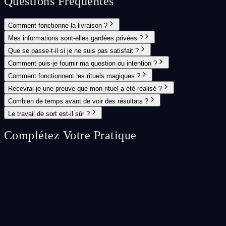
Questions Fréquentes
Comment fonctionne la livraison ?
Mes informations sont-elles gardées privées ?
Que se passe-t-il si je ne suis pas satisfait ?
Comment puis-je fournir ma question ou intention ?
Comment fonctionnent les rituels magiques ?
Recevrai-je une preuve que mon rituel a été réalisé ?
Combien de temps avant de voir des résultats ?
Le travail de sort est-il sûr ?
Complétez Votre Pratique
Spell Ritual
⭐
Custom Spell Ritual
A fully bespoke spell ritual crafted specifically for your unique