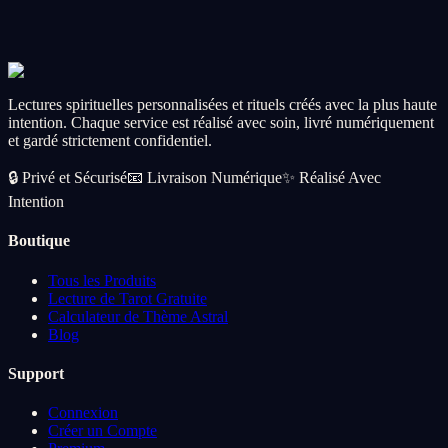
Abundance Spell Ritual
Open the floodgates of prosperity, wealth, and opportunity.
CA$56.99
Add
Lectures spirituelles personnalisées et rituels créés avec la plus haute
intention. Chaque service est réalisé avec soin, livré numériquement
et gardé strictement confidentiel.
🔒
Privé et Sécurisé
📧
Livraison Numérique
✨
Réalisé Avec
Intention
Boutique
Tous les Produits
Lecture de Tarot Gratuite
Calculateur de Thème Astral
Blog
Support
Connexion
Créer un Compte