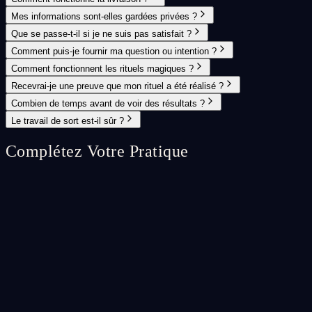
Mes informations sont-elles gardées privées ?
Que se passe-t-il si je ne suis pas satisfait ?
Comment puis-je fournir ma question ou intention ?
Comment fonctionnent les rituels magiques ?
Recevrai-je une preuve que mon rituel a été réalisé ?
Combien de temps avant de voir des résultats ?
Le travail de sort est-il sûr ?
Complétez Votre Pratique
Spell Ritual
⭐
Custom Spell Ritual
A fully bespoke spell ritual crafted specifically for your unique situati
CA$65.99
Add