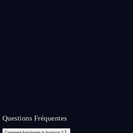
Samantha K.
—
Ottawa, ON
Acheteur Vérifié
Questions Fréquentes
Comment fonctionne la livraison ?