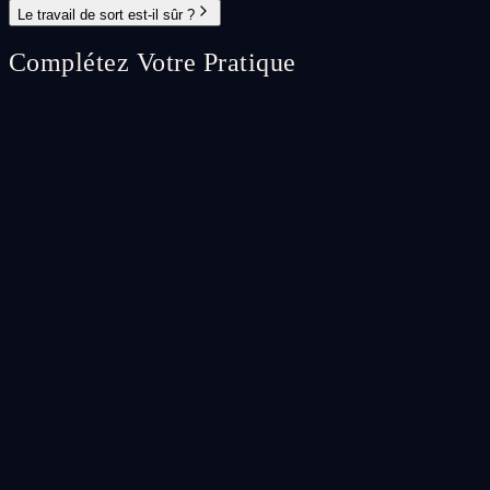
Le travail de sort est-il sûr ?
Complétez Votre Pratique
Spell Ritual
⭐
Custom Spell Ritual
A fully bespoke spell ritual crafted specifically for your unique
situation.
CA$65.99
Add
Spell Ritual
♡
Return to Me Spell Ritual
A powerful ritual to draw a specific person back into your life.
CA$56.99
Add