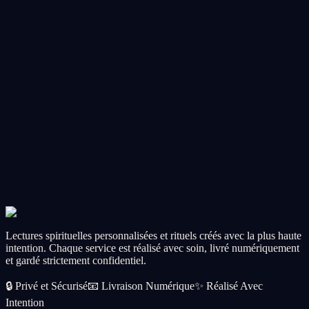
Spell Ritual
🔥
Obsession Spell Ritual
Intensify someone's thoughts and feelings toward you.
CA$56.99
Add
Most Popular
Spell Ritual
💚
Abundance Spell Ritual
Open the floodgates of prosperity, wealth, and opportunity.
CA$56.99
Add
Lectures spirituelles personnalisées et rituels créés avec la plus haute
intention. Chaque service est réalisé avec soin, livré numériquement
et gardé strictement confidentiel.
🔒
Privé et Sécurisé
📧
Livraison Numérique
✨
Réalisé Avec
Intention