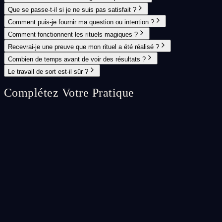
Que se passe-t-il si je ne suis pas satisfait ?
Comment puis-je fournir ma question ou intention ?
Comment fonctionnent les rituels magiques ?
Recevrai-je une preuve que mon rituel a été réalisé ?
Combien de temps avant de voir des résultats ?
Le travail de sort est-il sûr ?
Complétez Votre Pratique
Spell Ritual
⭐
Custom Spell Ritual
A fully bespoke spell ritual crafted specifically for your unique
situation.
CA$65.99
Add
Spell Ritual