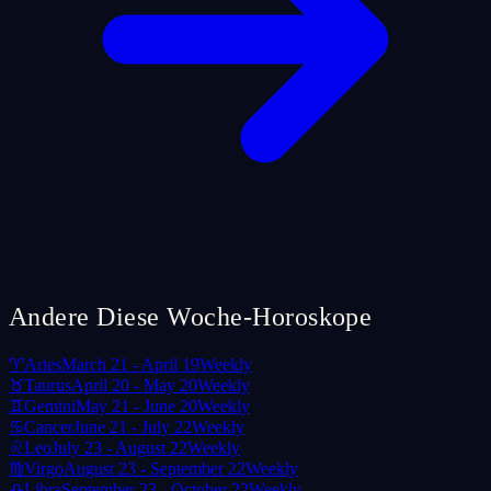
Andere Diese Woche-Horoskope
♈
Aries
March 21 - April 19
Weekly
♉
Taurus
April 20 - May 20
Weekly
♊
Gemini
May 21 - June 20
Weekly
♋
Cancer
June 21 - July 22
Weekly
♌
Leo
July 23 - August 22
Weekly
♍
Virgo
August 23 - September 22
Weekly
♎
Libra
September 23 - October 22
Weekly