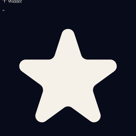
♈ Widder
“