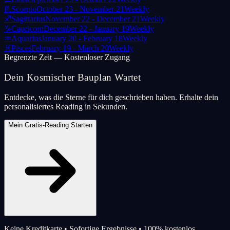
♏
Scorpio
October 23 - November 21
Weekly
♐
Sagittarius
November 22 - December 21
Weekly
♑
Capricorn
December 22 - January 19
Weekly
♒
Aquarius
January 20 - February 18
Weekly
♓
Pisces
February 19 - March 20
Weekly
Begrenzte Zeit — Kostenloser Zugang
Dein Kosmischer Bauplan Wartet
Entdecke, was die Sterne für dich geschrieben haben. Erhalte dein
personalisiertes Reading in Sekunden.
Mein Gratis-Reading Starten
Keine Kreditkarte • Sofortige Ergebnisse • 100% kostenlos