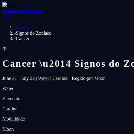
Início
Loja
Blog
Entrar
Início
›
Signos do Zodíaco
›
Cancer
♋
Cancer
\u2014
Signos do Z
June 21 - July 22
|
Water
|
Cardinal
|
Regido por Moon
Water
Elemento
Cardinal
Modalidade
Moon