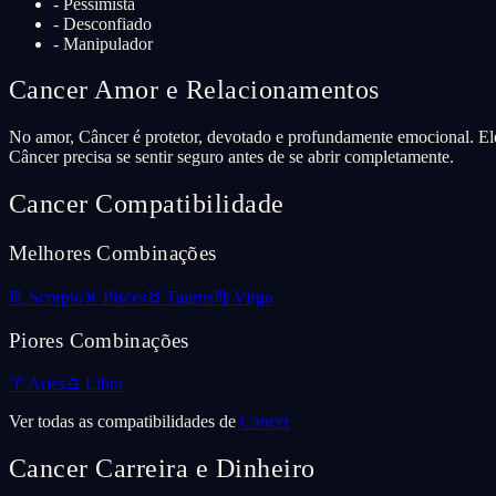
-
Pessimista
-
Desconfiado
-
Manipulador
Cancer
Amor e Relacionamentos
No amor, Câncer é protetor, devotado e profundamente emocional. Ele
Câncer precisa se sentir seguro antes de se abrir completamente.
Cancer
Compatibilidade
Melhores Combinações
♏
Scorpio
♓
Pisces
♉
Taurus
♍
Virgo
Piores Combinações
♈
Aries
♎
Libra
Ver todas as compatibilidades de
Cancer
Cancer
Carreira e Dinheiro