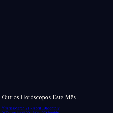
Outros Horóscopos Este Mês
♈
Aries
March 21 - April 19
Monthly
♉
Taurus
April 20 - May 20
Monthly