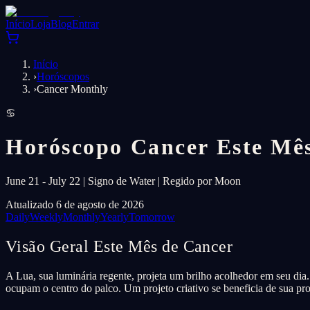
Início
Loja
Blog
Entrar
Início
›
Horóscopos
›
Cancer Monthly
♋
Horóscopo Cancer Este Mê
June 21 - July 22 | Signo de Water | Regido por Moon
Atualizado 6 de agosto de 2026
Daily
Weekly
Monthly
Yearly
Tomorrow
Visão Geral Este Mês de Cancer
A Lua, sua luminária regente, projeta um brilho acolhedor em seu dia.
ocupam o centro do palco. Um projeto criativo se beneficia de sua pr