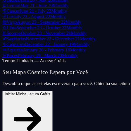
♊
Gemini
May 21 - June 20
Monthly
♋
Cancer
June 21 - July 22
Monthly
♌
Leo
July 23 - August 22
Monthly
♍
Virgo
August 23 - September 22
Monthly
♎
Libra
September 23 - October 22
Monthly
♏
Scorpio
October 23 - November 21
Monthly
♐
Sagittarius
November 22 - December 21
Monthly
♑
Capricorn
December 22 - January 19
Monthly
♒
Aquarius
January 20 - February 18
Monthly
♓
Pisces
February 19 - March 20
Monthly
Tempo Limitado — Acesso Grátis
Seu Mapa Cósmico Espera por Você
Descubra o que as estrelas escreveram para você. Obtenha sua leitur
Iniciar Minha Leitura Grátis