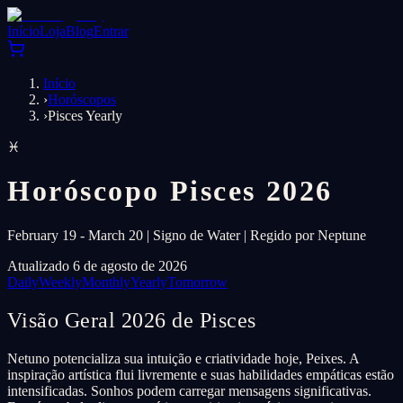
Início
Loja
Blog
Entrar
Início
›
Horóscopos
›
Pisces Yearly
♓
Horóscopo Pisces 2026
February 19 - March 20 | Signo de Water | Regido por Neptune
Atualizado 6 de agosto de 2026
Daily
Weekly
Monthly
Yearly
Tomorrow
Visão Geral 2026 de Pisces
Netuno potencializa sua intuição e criatividade hoje, Peixes. A
inspiração artística flui livremente e suas habilidades empáticas estão
intensificadas. Sonhos podem carregar mensagens significativas.