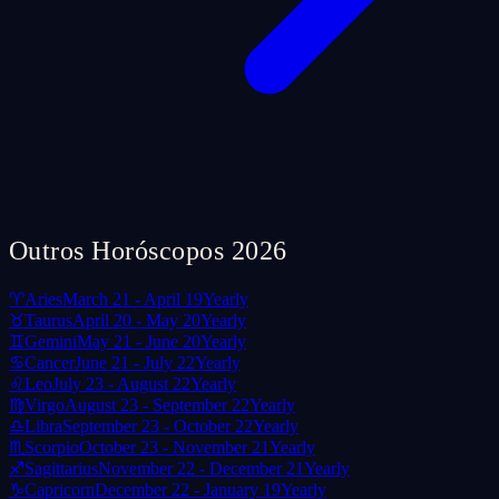
Outros Horóscopos 2026
♈
Aries
March 21 - April 19
Yearly
♉
Taurus
April 20 - May 20
Yearly
♊
Gemini
May 21 - June 20
Yearly
♋
Cancer
June 21 - July 22
Yearly
♌
Leo
July 23 - August 22
Yearly
♍
Virgo
August 23 - September 22
Yearly
♎
Libra
September 23 - October 22
Yearly
♏
Scorpio
October 23 - November 21
Yearly
♐
Sagittarius
November 22 - December 21
Yearly
♑
Capricorn
December 22 - January 19
Yearly