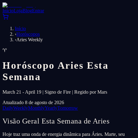
Início
Loja
Blog
Entrar
Início
›
Horóscopos
›
Aries Weekly
♈
Horóscopo Aries Esta
Semana
March 21 - April 19 | Signo de Fire | Regido por Mars
Atualizado 8 de agosto de 2026
Daily
Weekly
Monthly
Yearly
Tomorrow
Visão Geral Esta Semana de Aries
Hoje traz uma onda de energia dinâmica para Áries. Marte, seu