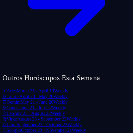
Outros Horóscopos Esta Semana
♈
Aries
March 21 - April 19
Weekly
♉
Taurus
April 20 - May 20
Weekly
♊
Gemini
May 21 - June 20
Weekly
♋
Cancer
June 21 - July 22
Weekly
♌
Leo
July 23 - August 22
Weekly
♍
Virgo
August 23 - September 22
Weekly
♎
Libra
September 23 - October 22
Weekly
♏
Scorpio
October 23 - November 21
Weekly