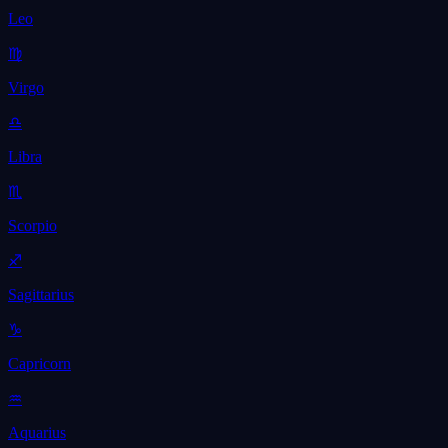
Leo
♍
Virgo
♎
Libra
♏
Scorpio
♐
Sagittarius
♑
Capricorn
♒
Aquarius