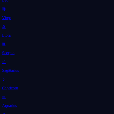
Leo
♍
Virgo
♎
Libra
♏
Scorpio
♐
Sagittarius
♑
Capricorn
♒
Aquarius