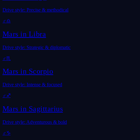
Drive style: Precise & methodical
♂
♎
Mars in
Libra
Drive style: Strategic & diplomatic
♂
♏
Mars in
Scorpio
Drive style: Intense & focused
♂
♐
Mars in
Sagittarius
Drive style: Adventurous & bold
♂
♑