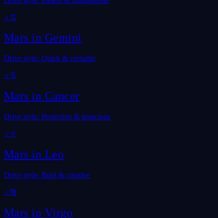
Drive style: Patient & unstoppable
♂
♊
Mars in
Gemini
Drive style: Quick & versatile
♂
♋
Mars in
Cancer
Drive style: Protective & tenacious
♂
♌
Mars in
Leo
Drive style: Bold & creative
♂
♍
Mars in
Virgo