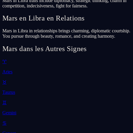
Mars in Libra traits include diplomacy, strategic thinking, charm in
competition, indecisiveness, fight for fairness.
Mars en Libra en Relations
Mars in Libra in relationships brings charming, diplomatic courtship.
You pursue through beauty, romance, and creating harmony.
Mars dans les Autres Signes
♈
Aries
♉
Taurus
♊
Gemini
♋