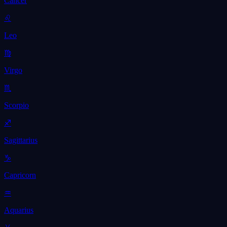
Cancer
♌
Leo
♍
Virgo
♏
Scorpio
♐
Sagittarius
♑
Capricorn
♒
Aquarius