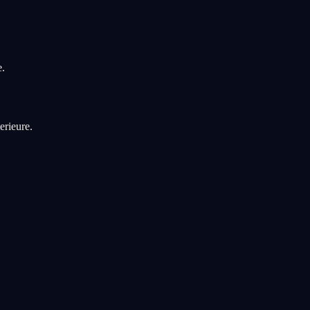
e.
erieure.