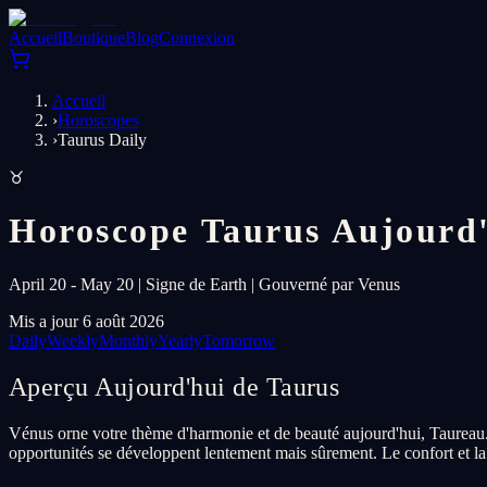
Accueil
Boutique
Blog
Connexion
Accueil
›
Horoscopes
›
Taurus Daily
♉
Horoscope Taurus Aujourd'
April 20 - May 20 | Signe de Earth | Gouverné par Venus
Mis a jour 6 août 2026
Daily
Weekly
Monthly
Yearly
Tomorrow
Aperçu Aujourd'hui de Taurus
Vénus orne votre thème d'harmonie et de beauté aujourd'hui, Taureau. C'e
opportunités se développent lentement mais sûrement. Le confort et la