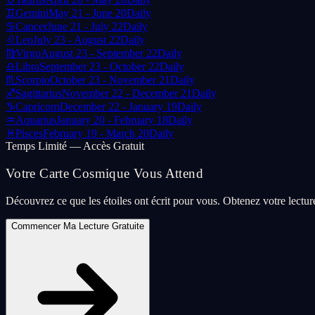
♊
Gemini
May 21 - June 20
Daily
♋
Cancer
June 21 - July 22
Daily
♌
Leo
July 23 - August 22
Daily
♍
Virgo
August 23 - September 22
Daily
♎
Libra
September 23 - October 22
Daily
♏
Scorpio
October 23 - November 21
Daily
♐
Sagittarius
November 22 - December 21
Daily
♑
Capricorn
December 22 - January 19
Daily
♒
Aquarius
January 20 - February 18
Daily
♓
Pisces
February 19 - March 20
Daily
Temps Limité — Accès Gratuit
Votre Carte Cosmique Vous Attend
Découvrez ce que les étoiles ont écrit pour vous. Obtenez votre lectu
Commencer Ma Lecture Gratuite