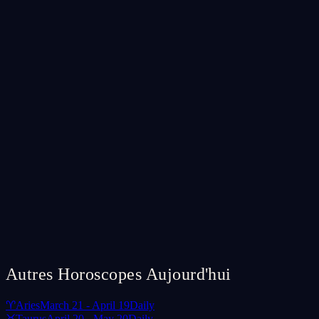
Autres Horoscopes Aujourd'hui
♈
Aries
March 21 - April 19
Daily
♉
Taurus
April 20 - May 20
Daily