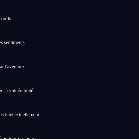
onflit
es sentiments
ar l'aventure
 la vulnérabilité
ts intellectuellement
 émotions des autres