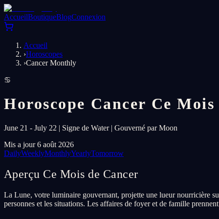
Accueil
Boutique
Blog
Connexion
Accueil
›
Horoscopes
›
Cancer Monthly
♋
Horoscope Cancer Ce Mois
June 21 - July 22 | Signe de Water | Gouverné par Moon
Mis a jour 6 août 2026
Daily
Weekly
Monthly
Yearly
Tomorrow
Aperçu Ce Mois de Cancer
La Lune, votre luminaire gouvernant, projette une lueur nourricière su
personnes et les situations. Les affaires de foyer et de famille prennent