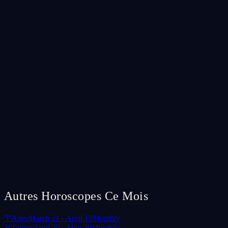
Autres Horoscopes Ce Mois
♈
Aries
March 21 - April 19
Monthly
♉
Taurus
April 20 - May 20
Monthly