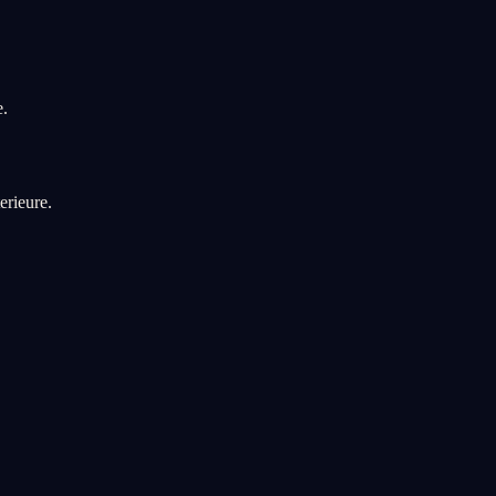
e.
erieure.