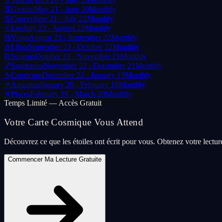
♊
Gemini
May 21 - June 20
Monthly
♋
Cancer
June 21 - July 22
Monthly
♌
Leo
July 23 - August 22
Monthly
♍
Virgo
August 23 - September 22
Monthly
♎
Libra
September 23 - October 22
Monthly
♏
Scorpio
October 23 - November 21
Monthly
♐
Sagittarius
November 22 - December 21
Monthly
♑
Capricorn
December 22 - January 19
Monthly
♒
Aquarius
January 20 - February 18
Monthly
♓
Pisces
February 19 - March 20
Monthly
Temps Limité — Accès Gratuit
Votre Carte Cosmique Vous Attend
Découvrez ce que les étoiles ont écrit pour vous. Obtenez votre lectu
Commencer Ma Lecture Gratuite