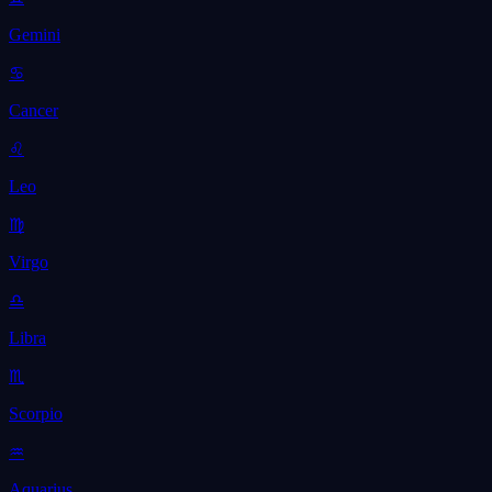
Gemini
♋
Cancer
♌
Leo
♍
Virgo
♎
Libra
♏
Scorpio
♒
Aquarius