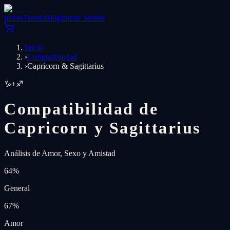
Inicio
Tienda
Blog
Iniciar Sesión
Inicio
›
Compatibilidad
›
Capricorn & Sagittarius
♑
+
♐
Compatibilidad de
Capricorn y Sagittarius
Análisis de Amor, Sexo y Amistad
64
%
General
67
%
Amor