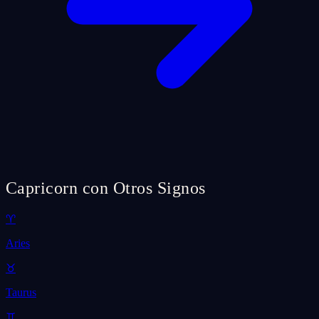
Capricorn con Otros Signos
♈
Aries
♉
Taurus
♊