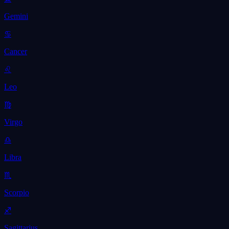
Gemini
♋
Cancer
♌
Leo
♍
Virgo
♎
Libra
♏
Scorpio
♐
Sagittarius