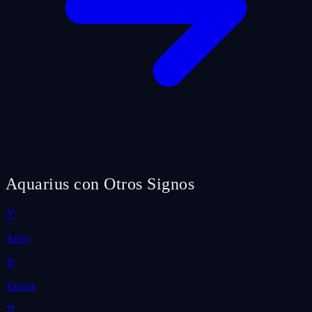
Aquarius con Otros Signos
♈
Aries
♉
Taurus
♊