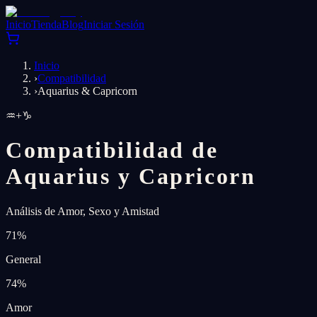
Inicio
Tienda
Blog
Iniciar Sesión
Inicio
›
Compatibilidad
›
Aquarius & Capricorn
♒
+
♑
Compatibilidad de
Aquarius y Capricorn
Análisis de Amor, Sexo y Amistad
71
%
General
74
%
Amor