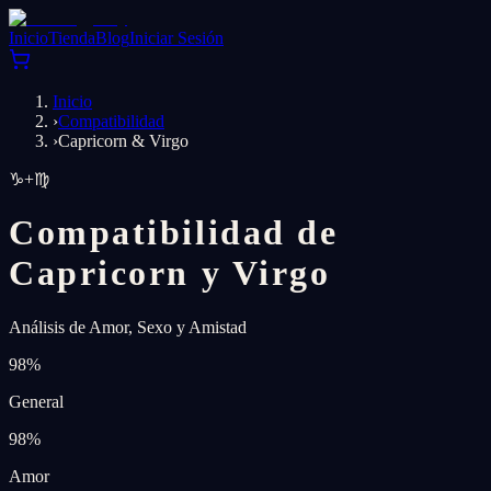
Inicio
Tienda
Blog
Iniciar Sesión
Inicio
›
Compatibilidad
›
Capricorn & Virgo
♑
+
♍
Compatibilidad de
Capricorn y Virgo
Análisis de Amor, Sexo y Amistad
98
%
General
98
%
Amor