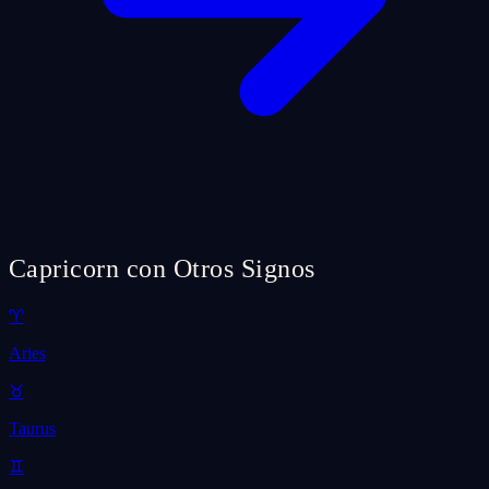
Capricorn con Otros Signos
♈
Aries
♉
Taurus
♊