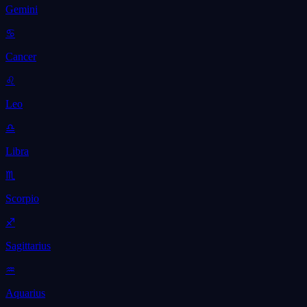
Gemini
♋
Cancer
♌
Leo
♎
Libra
♏
Scorpio
♐
Sagittarius
♒
Aquarius