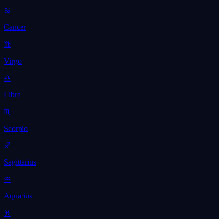
♋
Cancer
♍
Virgo
♎
Libra
♏
Scorpio
♐
Sagittarius
♒
Aquarius
♓