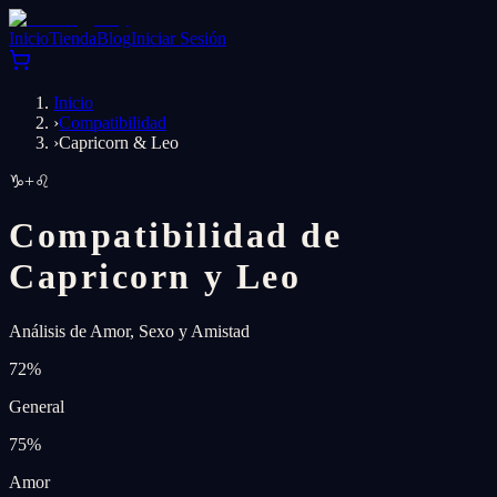
Inicio
Tienda
Blog
Iniciar Sesión
Inicio
›
Compatibilidad
›
Capricorn & Leo
♑
+
♌
Compatibilidad de
Capricorn y Leo
Análisis de Amor, Sexo y Amistad
72
%
General
75
%
Amor