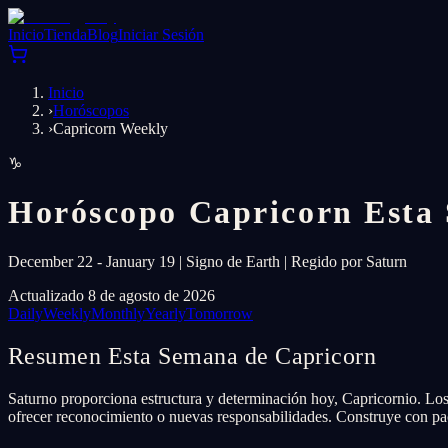
Inicio
Tienda
Blog
Iniciar Sesión
Inicio
›
Horóscopos
›
Capricorn Weekly
♑
Horóscopo Capricorn Esta
December 22 - January 19 | Signo de Earth | Regido por Saturn
Actualizado 8 de agosto de 2026
Daily
Weekly
Monthly
Yearly
Tomorrow
Resumen Esta Semana de Capricorn
Saturno proporciona estructura y determinación hoy, Capricornio. Los 
ofrecer reconocimiento o nuevas responsabilidades. Construye con pac