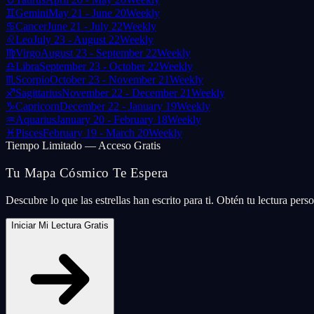
♊
Gemini
May 21 - June 20
Weekly
♋
Cancer
June 21 - July 22
Weekly
♌
Leo
July 23 - August 22
Weekly
♍
Virgo
August 23 - September 22
Weekly
♎
Libra
September 23 - October 22
Weekly
♏
Scorpio
October 23 - November 21
Weekly
♐
Sagittarius
November 22 - December 21
Weekly
♑
Capricorn
December 22 - January 19
Weekly
♒
Aquarius
January 20 - February 18
Weekly
♓
Pisces
February 19 - March 20
Weekly
Tiempo Limitado — Acceso Gratis
Tu Mapa Cósmico Te Espera
Descubre lo que las estrellas han escrito para ti. Obtén tu lectura per
Iniciar Mi Lectura Gratis