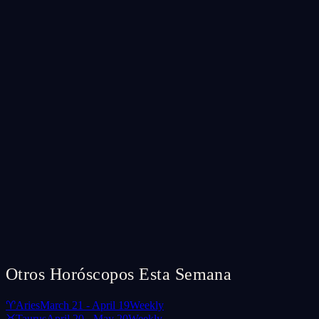
Otros Horóscopos Esta Semana
♈
Aries
March 21 - April 19
Weekly
♉
Taurus
April 20 - May 20
Weekly