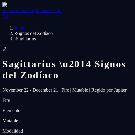
Inicio
Tienda
Blog
Iniciar Sesión
Inicio
›
Signos del Zodíaco
›
Sagittarius
♐
Sagittarius
\u2014
Signos
del Zodíaco
November 22 - December 21
|
Fire
|
Mutable
|
Regido por Jupiter
Fire
Elemento
Mutable
Modalidad