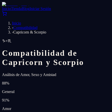
Inicio
Tienda
Blog
Iniciar Sesión
Inicio
›
Compatibilidad
›
Capricorn & Scorpio
♑
+
♏
Compatibilidad de
Capricorn y Scorpio
Análisis de Amor, Sexo y Amistad
88
%
General
91
%
Amor