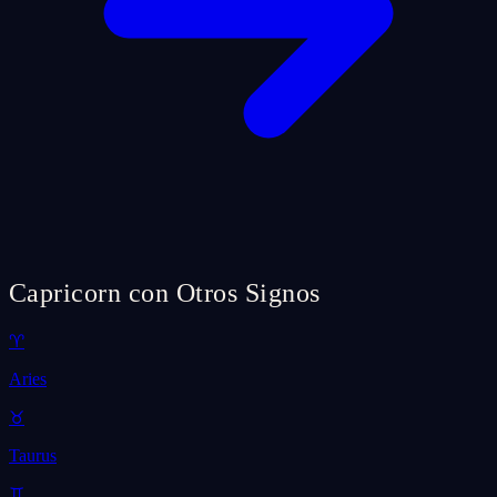
Capricorn con Otros Signos
♈
Aries
♉
Taurus
♊