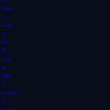
Gemini
♋
Cancer
♌
Leo
♍
Virgo
♎
Libra
♐
Sagittarius
♒
Aquarius