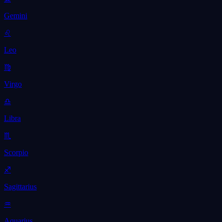
Gemini
♌
Leo
♍
Virgo
♎
Libra
♏
Scorpio
♐
Sagittarius
♒
Aquarius