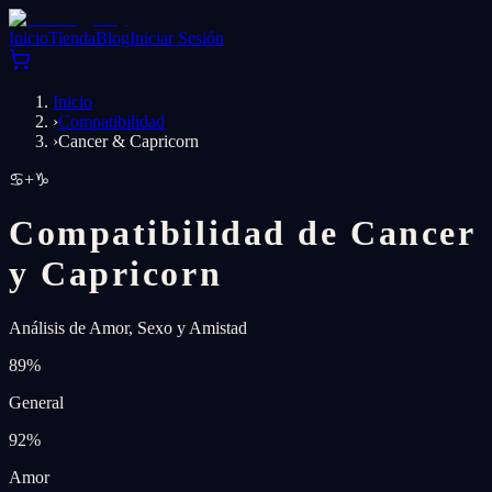
Inicio
Tienda
Blog
Iniciar Sesión
Inicio
›
Compatibilidad
›
Cancer & Capricorn
♋
+
♑
Compatibilidad de Cancer
y Capricorn
Análisis de Amor, Sexo y Amistad
89
%
General
92
%
Amor