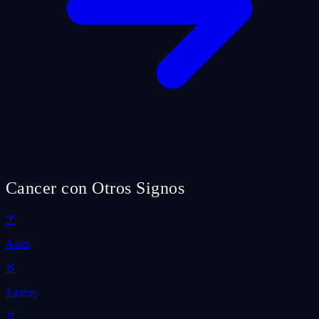
Cancer con Otros Signos
♈
Aries
♉
Taurus
♊