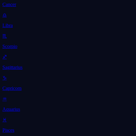
Cancer
♎
Libra
♏
Scorpio
♐
Sagittarius
♑
Capricorn
♒
Aquarius
♓
Pisces