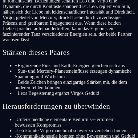
In romantischen Beziehungen schaffen Leo und Virgo eine
Dynamik, die durch Kontraste spannend ist. Leo, regiert von Sun,
nähert sich der Liebe mit leidenschaftlicher Intensität und Direktheit.
Virgo, geleitet von Mercury, drückt Liebe durch zuverlässiger
Präsenz und greifbarem Engagement aus. Wenn diese beiden
Liebessprachen aufeinandertreffen, kann das Ergebnis ein
faszinierender Tanz verschiedener Energien sein, der beide Partner
wachsen lässt.
Stärken dieses Paares
+
Ergänzende Fire- und Earth-Energien gleichen sich aus
+
Sun- und Mercury-Planeteneinflüsse erzeugen dynamische
Spannung und Wachstum
+
Beide Zeichen bringen einzigartige Stärken mit, die dem
anderen fehlen könnten
+
Leos Begeisterung ergänzt Virgos Geduld
Herausforderungen zu überwinden
-
Unterschiedliche elementare Bedürfnisse erfordern
bewussten Kompromiss
-
Leo könnte Virgo manchmal schwer zu verstehen finden
-
Kommunikationsstile könnten ohne Bewusstsein und Geduld