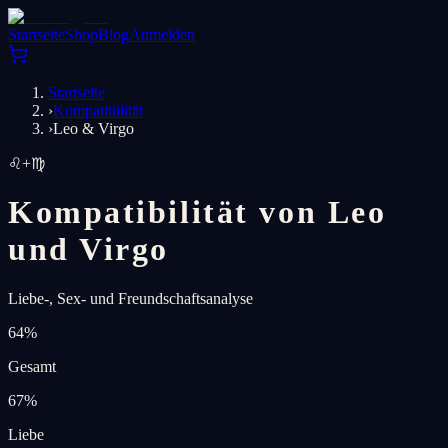
Startseite
Shop
Blog
Anmelden
Startseite
›
Kompatibilität
›
Leo & Virgo
♌
+
♍
Kompatibilität von Leo
und Virgo
Liebe-, Sex- und Freundschaftsanalyse
64
%
Gesamt
67
%
Liebe