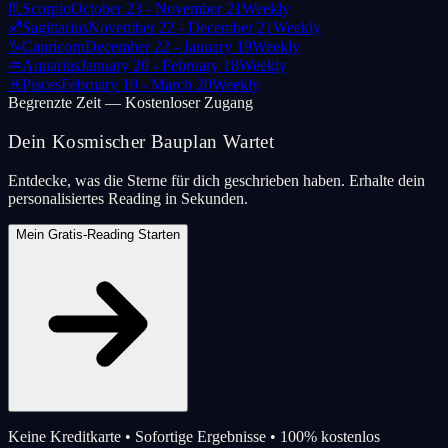
♏
Scorpio
October 23 - November 21
Weekly
♐
Sagittarius
November 22 - December 21
Weekly
♑
Capricorn
December 22 - January 19
Weekly
♒
Aquarius
January 20 - February 18
Weekly
♓
Pisces
February 19 - March 20
Weekly
Begrenzte Zeit — Kostenloser Zugang
Dein Kosmischer Bauplan Wartet
Entdecke, was die Sterne für dich geschrieben haben. Erhalte dein
personalisiertes Reading in Sekunden.
Mein Gratis-Reading Starten
Keine Kreditkarte • Sofortige Ergebnisse • 100% kostenlos