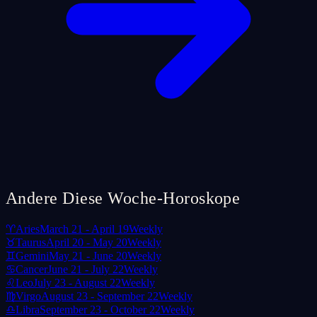
Andere Diese Woche-Horoskope
♈
Aries
March 21 - April 19
Weekly
♉
Taurus
April 20 - May 20
Weekly
♊
Gemini
May 21 - June 20
Weekly
♋
Cancer
June 21 - July 22
Weekly
♌
Leo
July 23 - August 22
Weekly
♍
Virgo
August 23 - September 22
Weekly
♎
Libra
September 23 - October 22
Weekly