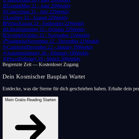
♊
Gemini
May 21 - June 20
Weekly
♋
Cancer
June 21 - July 22
Weekly
♌
Leo
July 23 - August 22
Weekly
♍
Virgo
August 23 - September 22
Weekly
♎
Libra
September 23 - October 22
Weekly
♏
Scorpio
October 23 - November 21
Weekly
♐
Sagittarius
November 22 - December 21
Weekly
♑
Capricorn
December 22 - January 19
Weekly
♒
Aquarius
January 20 - February 18
Weekly
♓
Pisces
February 19 - March 20
Weekly
Begrenzte Zeit — Kostenloser Zugang
Dein Kosmischer Bauplan Wartet
Entdecke, was die Sterne für dich geschrieben haben. Erhalte dein pe
Mein Gratis-Reading Starten