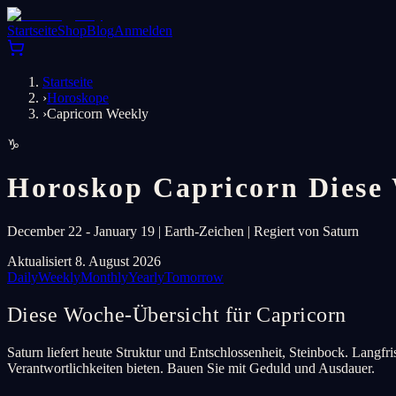
Startseite
Shop
Blog
Anmelden
Startseite
›
Horoskope
›
Capricorn Weekly
♑
Horoskop Capricorn Diese
December 22 - January 19 | Earth-Zeichen | Regiert von Saturn
Aktualisiert 8. August 2026
Daily
Weekly
Monthly
Yearly
Tomorrow
Diese Woche-Übersicht für Capricorn
Saturn liefert heute Struktur und Entschlossenheit, Steinbock. Langfri
Verantwortlichkeiten bieten. Bauen Sie mit Geduld und Ausdauer.