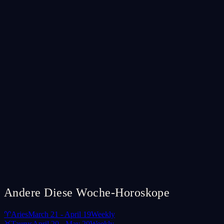
Andere Diese Woche-Horoskope
♈
Aries
March 21 - April 19
Weekly
♉
Taurus
April 20 - May 20
Weekly