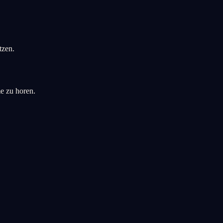
tzen.
me zu horen.