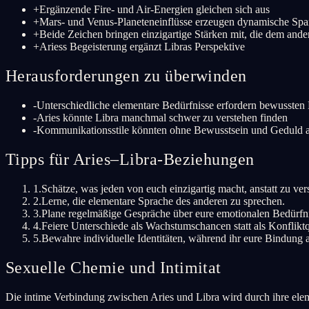
+
Ergänzende Fire- und Air-Energien gleichen sich aus
+
Mars- und Venus-Planeteneinflüsse erzeugen dynamische S
+
Beide Zeichen bringen einzigartige Stärken mit, die dem ande
+
Ariess Begeisterung ergänzt Libras Perspektive
Herausforderungen zu überwinden
-
Unterschiedliche elementare Bedürfnisse erfordern bewusste
-
Aries könnte Libra manchmal schwer zu verstehen finden
-
Kommunikationsstile könnten ohne Bewusstsein und Geduld a
Tipps für Aries–Libra-Beziehungen
1
.
Schätze, was jeden von euch einzigartig macht, anstatt zu ve
2
.
Lerne, die elementare Sprache des anderen zu sprechen.
3
.
Plane regelmäßige Gespräche über eure emotionalen Bedürfn
4
.
Feiere Unterschiede als Wachstumschancen statt als Konfliktq
5
.
Bewahre individuelle Identitäten, während ihr eure Bindung al
Sexuelle Chemie und Intimitat
Die intime Verbindung zwischen Aries und Libra wird durch ihre ele