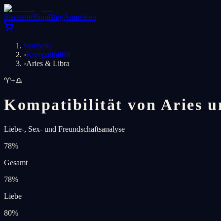
Startseite
Shop
Blog
Anmelden
Startseite
›
Kompatibilität
›
Aries & Libra
♈
+
♎
Kompatibilität von Aries 
Liebe-, Sex- und Freundschaftsanalyse
78
%
Gesamt
78
%
Liebe
80
%