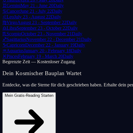
♊
Gemini
May 21 - June 20
Daily
♋
Cancer
June 21 - July 22
Daily
♌
Leo
July 23 - August 22
Daily
♍
Virgo
August 23 - September 22
Daily
♎
Libra
September 23 - October 22
Daily
♏
Scorpio
October 23 - November 21
Daily
♐
Sagittarius
November 22 - December 21
Daily
♑
Capricorn
December 22 - January 19
Daily
♒
Aquarius
January 20 - February 18
Daily
♓
Pisces
February 19 - March 20
Daily
Begrenzte Zeit — Kostenloser Zugang
Dein Kosmischer Bauplan Wartet
Entdecke, was die Sterne für dich geschrieben haben. Erhalte dein pe
Mein Gratis-Reading Starten