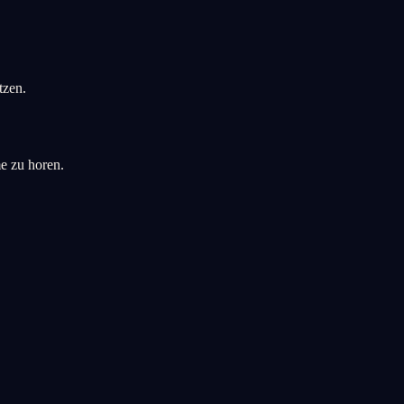
tzen.
me zu horen.