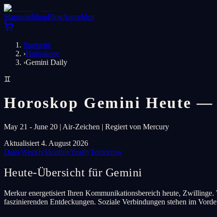
Startseite
Shop
Blog
Anmelden
Startseite
›
Horoskope
›
Gemini Daily
♊
Horoskop Gemini Heute — 
May 21 - June 20 | Air-Zeichen | Regiert von Mercury
Aktualisiert 4. August 2026
Daily
Weekly
Monthly
Yearly
Tomorrow
Heute-Übersicht für Gemini
Merkur energetisiert Ihren Kommunikationsbereich heute, Zwillinge. W
faszinierenden Entdeckungen. Soziale Verbindungen stehen im Vord