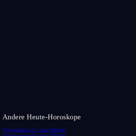
Andere Heute-Horoskope
♈
Aries
March 21 - April 19
Daily
♉
Taurus
April 20 - May 20
Daily