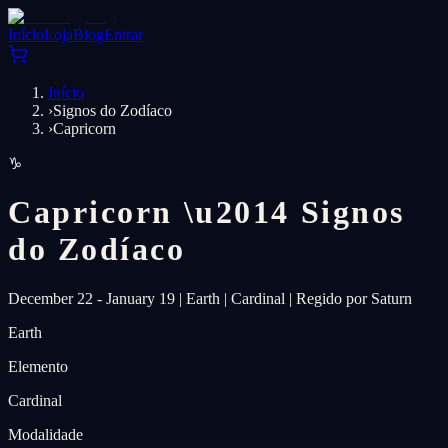
Início
Loja
Blog
Entrar
Início
›
Signos do Zodíaco
›
Capricorn
♑
Capricorn
\u2014
Signos
do Zodíaco
December 22 - January 19
|
Earth
|
Cardinal
|
Regido por Saturn
Earth
Elemento
Cardinal
Modalidade