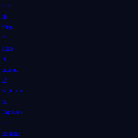
Leo
♍
Virgo
♎
Libra
♏
Scorpio
♐
Sagittarius
♑
Capricorn
♒
Aquarius