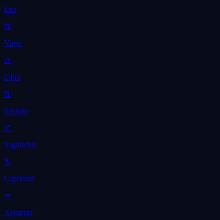
Leo
♍
Virgo
♎
Libra
♏
Scorpio
♐
Sagittarius
♑
Capricorn
♒
Aquarius