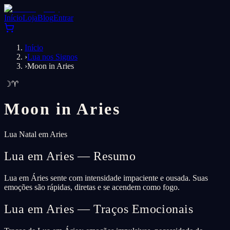
Início
Loja
Blog
Entrar
Início
›
Lua nos Signos
›
Moon in Aries
☽
♈
Moon in
Aries
Lua Natal em Aries
Lua em Aries — Resumo
Lua em Áries sente com intensidade impaciente e ousada. Suas
emoções são rápidas, diretas e se acendem como fogo.
Lua em Aries — Traços Emocionais