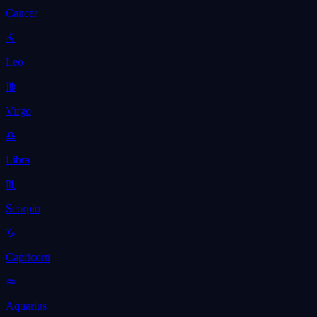
Cancer
♌
Leo
♍
Virgo
♎
Libra
♏
Scorpio
♑
Capricorn
♒
Aquarius