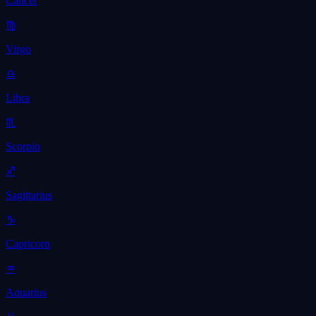
Cancer
♍
Virgo
♎
Libra
♏
Scorpio
♐
Sagittarius
♑
Capricorn
♒
Aquarius