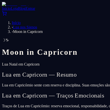
Início
Loja
Blog
Entrar
Início
›
Lua nos Signos
›
Moon in Capricorn
☽
♑
Moon in
Capricorn
Lua Natal em Capricorn
Lua em Capricorn — Resumo
Lua em Capricórnio sente com reserva e disciplina. Suas emoções são 
Lua em Capricorn — Traços Emocionais
Traços de Lua em Capricórnio: reserva emocional, responsabilidade, di