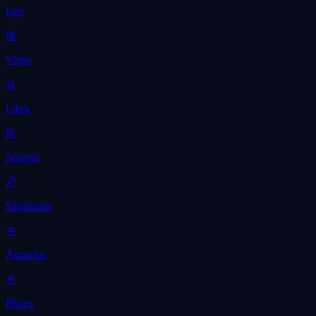
Leo
♍
Virgo
♎
Libra
♏
Scorpio
♐
Sagittarius
♒
Aquarius
♓
Pisces