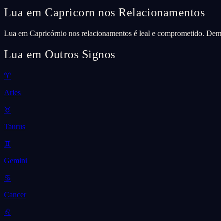
Lua em Capricorn nos Relacionamentos
Lua em Capricórnio nos relacionamentos é leal e comprometido. Demon
Lua em Outros Signos
♈
Aries
♉
Taurus
♊
Gemini
♋
Cancer
♌