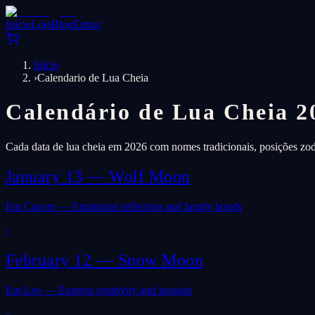
Início
Loja
Blog
Entrar
Início
›
Calendario de Lua Cheia
Calendário de Lua Cheia 20
Cada data de lua cheia em 2026 com nomes tradicionais, posições zodiac
January 13
—
Wolf Moon
Em Cancer — Emotional reflection and family bonds
›
February 12
—
Snow Moon
Em Leo — Express creativity and passion
›