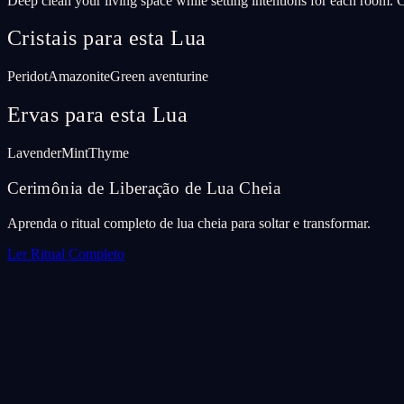
Deep clean your living space while setting intentions for each room. C
Cristais para esta Lua
Peridot
Amazonite
Green aventurine
Ervas para esta Lua
Lavender
Mint
Thyme
Cerimônia de Liberação de Lua Cheia
Aprenda o ritual completo de lua cheia para soltar e transformar.
Ler Ritual Completo